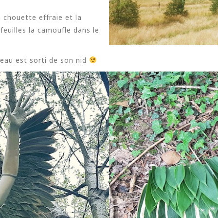
 chouette effraie et la
euilles la camoufle dans le
iseau est sorti de son nid