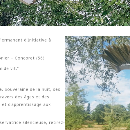
________________________________________________________________
Permanent d’Initiative à
onier – Concoret (56)
ide vit.”
. Souveraine de la nuit, ses
travers des âges et des
 et d’apprentissage aux
rvatrice silencieuse, retirez-